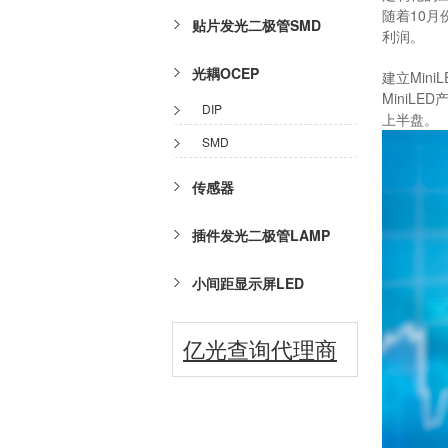
随着10
贴片发光二极管SMD
利润。
光耦OCEP
建立Min
MiniL
DIP
上半盘。
SMD
传感器
插件发光二极管LAMP
小间距显示屏LED
亿光查询代理商