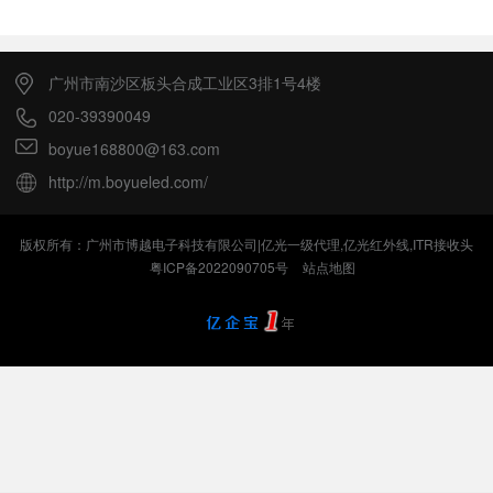
广州市南沙区板头合成工业区3排1号4楼
020-39390049
boyue168800@163.com
http://m.boyueled.com/
版权所有：广州市博越电子科技有限公司|亿光一级代理,亿光红外线,ITR接收头
粤ICP备2022090705号
站点地图