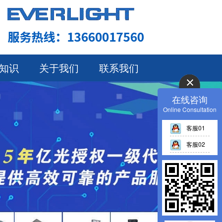
知识
关于我们
联系我们
在线咨询
Online Consultation
客服01
客服02