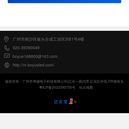
广州市南沙区板头合成工业区3排1号4楼
020-39390049
boyue168800@163.com
http://m.boyueled.com/
版权所有：广州市博越电子科技有限公司|亿光一级代理,亿光红外线,ITR接收头
粤ICP备2022090705号
站点地图