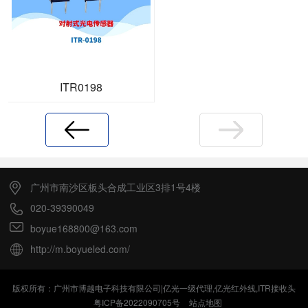
ITR0198
上一页
下一页
广州市南沙区板头合成工业区3排1号4楼
020-39390049
boyue168800@163.com
http://m.boyueled.com/
版权所有：广州市博越电子科技有限公司|亿光一级代理,亿光红外线,ITR接收头
粤ICP备2022090705号
站点地图